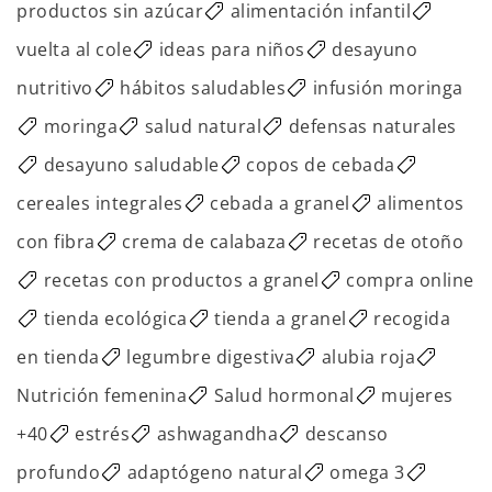
productos sin azúcar
alimentación infantil
vuelta al cole
ideas para niños
desayuno
nutritivo
hábitos saludables
infusión moringa
moringa
salud natural
defensas naturales
desayuno saludable
copos de cebada
cereales integrales
cebada a granel
alimentos
con fibra
crema de calabaza
recetas de otoño
recetas con productos a granel
compra online
tienda ecológica
tienda a granel
recogida
en tienda
legumbre digestiva
alubia roja
Nutrición femenina
Salud hormonal
mujeres
+40
estrés
ashwagandha
descanso
profundo
adaptógeno natural
omega 3