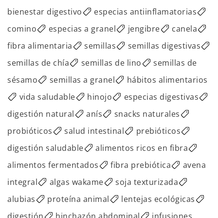
bienestar digestivo
especias antiinflamatorias
comino
especias a granel
jengibre
canela
fibra alimentaria
semillas
semillas digestivas
semillas de chía
semillas de lino
semillas de
sésamo
semillas a granel
hábitos alimentarios
vida saludable
hinojo
especias digestivas
digestión natural
anís
snacks naturales
probióticos
salud intestinal
prebióticos
digestión saludable
alimentos ricos en fibra
alimentos fermentados
fibra prebiótica
avena
integral
algas wakame
soja texturizada
alubias
proteína animal
lentejas ecológicas
digestión
hinchazón abdominal
infusiones