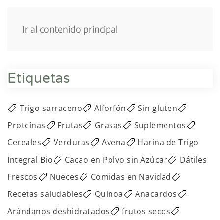
Menú
Ir al contenido principal
Etiquetas
Trigo sarraceno
Alforfón
Sin gluten
Proteínas
Frutas
Grasas
Suplementos
Cereales
Verduras
Avena
Harina de Trigo
Integral Bio
Cacao en Polvo sin Azúcar
Dátiles
Frescos
Nueces
Comidas en Navidad
Recetas saludables
Quinoa
Anacardos
Arándanos deshidratados
frutos secos