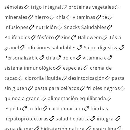
sémolas
trigo integral
proteínas vegetales
minerales
hierro
chía
vitaminas
té
infusiones
nutrición
Snacks Saludables
Polifenoles
fósforo
zinc
Halloween
Tés a
granel
Infusiones saludables
Salud digestiva
Personalizable
chia
polen
vitamina c
sistema inmunológico
especias
crema de
cacao
clorofila líquida
desintoxicación
pasta
sin gluten
pasta para celíacos
frijoles negros
quinoa a granel
alimentación equilibrada
espelta
boldo
cardo mariano
hierbas
hepatoprotectoras
salud hepática
integral
agua de mar
hidratación natural
espirulina