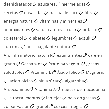
deshidratados
azúcares
mermeladas
recetas
ensaladas
harina de coco
fibra
energía natural
vitaminas y minerales
antioxidantes
salud cardiovascular
potasio
colesterol
diabetes
legumbres
adzuki
cúrcuma
anticoagulante natural
Antiinflamatorio natural
estimulantes
café en
grano
Garbanzos
Proteína vegetal
grasas
saludables
Vitamina E
Ácido fólico
Magnesio
ácido oleico
sin azúcar
algarroba
Antocianinas
Vitamina A
nueces de macadamia
superalimentos
lentejas
bajo en grasas
conservación
granel
cuscús integral