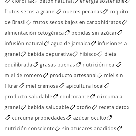
clorofila
detox natural
energía sostenible
frutos secos a granel
nueces pecanas
coquito
de Brasil
frutos secos bajos en carbohidratos
alimentación cetogénica
bebidas sin azúcar
infusión natural
agua de jamaica
infusiones a
granel
bebida depurativa
hibisco
dieta
equilibrada
grasas buenas
nutrición real
miel de romero
producto artesanal
miel sin
filtrar
miel cremosa
apicultura local
producto saludable
edulcorante
cúrcuma a
granel
bebida saludable
otoño
receta detox
cúrcuma propiedades
azúcar oculto
nutrición consciente
sin azúcares añadidos