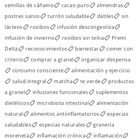
semillas de cáñamo
cacao puro
almendras
postres sanos
turrón saludable
dátiles
sin
lácteos
rooibos
infusión descongestiva
infusión de invierno
rooibos sin teína
Premi
Delta
reconocimientos
bienestar
comer con
criterio
comprar a granel
organizar despensa
consumo consciente
alimentación y ejercicio
salud integral
matcha
te verde
productos
a granel
infusiones funcionales
suplementos
dietéticos
microbiota intestinal
alimentación
natural
alimentos antiinflamatorios
especias
saludables
especias naturales
granería
moreneta
inflamación crónica
inflamación