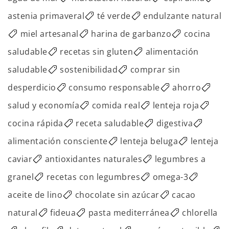
astenia primaveral
té verde
endulzante natural
miel artesanal
harina de garbanzo
cocina
saludable
recetas sin gluten
alimentación
saludable
sostenibilidad
comprar sin
desperdicio
consumo responsable
ahorro
salud y economía
comida real
lenteja roja
cocina rápida
receta saludable
digestiva
alimentación consciente
lenteja beluga
lenteja
caviar
antioxidantes naturales
legumbres a
granel
recetas con legumbres
omega-3
aceite de lino
chocolate sin azúcar
cacao
natural
fideua
pasta mediterránea
chlorella