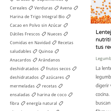
Cereales
Verduras
Avena
Harina de Trigo Integral Bio
Cacao en Polvo sin Azúcar
Lentej
Dátiles Frescos
Nueces
nutrit
Comidas en Navidad
Recetas
tus r
saludables
Quinoa
Legumb
Anacardos
Arándanos
La lent
deshidratados
frutos secos
legumbr
deshidratados
azúcares
digerir
mermeladas
recetas
cocina.
ensaladas
harina de coco
buscan 
fibra
energía natural