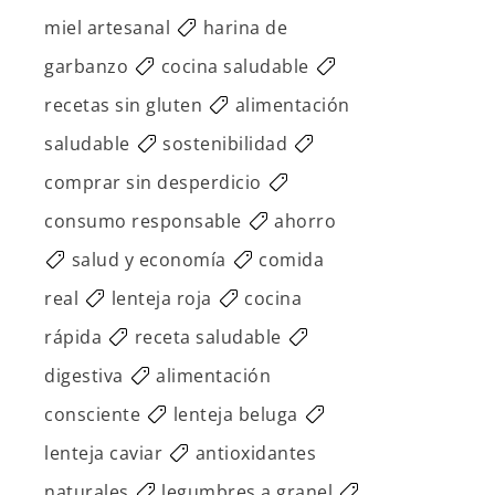
miel artesanal
harina de
garbanzo
cocina saludable
recetas sin gluten
alimentación
saludable
sostenibilidad
comprar sin desperdicio
consumo responsable
ahorro
salud y economía
comida
real
lenteja roja
cocina
rápida
receta saludable
digestiva
alimentación
consciente
lenteja beluga
lenteja caviar
antioxidantes
naturales
legumbres a granel