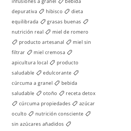
infusiones a granel
bebida
depurativa
hibisco
dieta
equilibrada
grasas buenas
nutrición real
miel de romero
producto artesanal
miel sin
filtrar
miel cremosa
apicultura local
producto
saludable
edulcorante
cúrcuma a granel
bebida
saludable
otoño
receta detox
cúrcuma propiedades
azúcar
oculto
nutrición consciente
sin azúcares añadidos