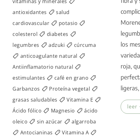
fibra y
vitaminas y minerales
complic
antioxidantes
salud
Morene
cardiovascular
potasio
legumb
colesterol
diabetes
los mes
legumbres
adzuki
cúrcuma
varieda
anticoagulante natural
roja, q
Antiinflamatorio natural
perfec
estimulantes
café en grano
ligeras
Garbanzos
Proteína vegetal
grasas saludables
Vitamina E
leer 
Ácido fólico
Magnesio
ácido
oleico
sin azúcar
algarroba
Antocianinas
Vitamina A