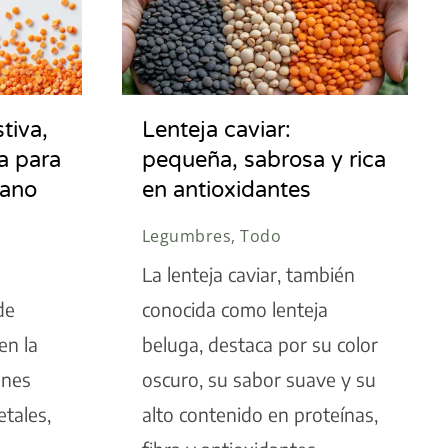
tiva,
Lenteja caviar:
ta para
pequeña, sabrosa y rica
rano
en antioxidantes
Legumbres, Todo
La lenteja caviar, también
de
conocida como lenteja
en la
beluga, destaca por su color
enes
oscuro, su sabor suave y su
tales,
alto contenido en proteínas,