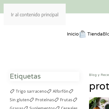
Ir al contenido principal
Inicio
Tienda
Bl
Etiquetas
Blog y Rece
pro
Trigo sarraceno
Alforfón
Sin gluten
Proteínas
Frutas
Grasas
Suplementos
Cereales