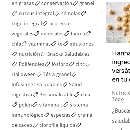
en grasas
conservación
granel
cuscús integral
sémolas
trigo integral
proteínas
vegetales
minerales
hierro
chía
vitaminas
té
infusiones
Harin
nutrición
Snacks Saludables
ingre
Polifenoles
fósforo
zinc
versát
Halloween
Tés a granel
en tu
Infusiones saludables
Salud
Nutrici
digestiva
Personalizable
chia
Todo
polen
vitamina c
sistema
¿Buscas
inmunológico
especias
crema
saludab
de cacao
clorofila líquida