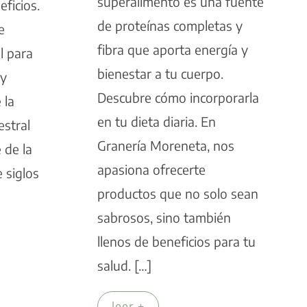
superalimento es una fuente
ficios.
de proteínas completas y
e
fibra que aporta energía y
l para
bienestar a tu cuerpo.
oy
Descubre cómo incorporarla
 la
en tu dieta diaria. En
estral
Granería Moreneta, nos
 de la
apasiona ofrecerte
 siglos
productos que no solo sean
sabrosos, sino también
llenos de beneficios para tu
salud. […]
leer +