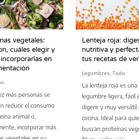
ínas vegetales:
Lenteja roja: diges
n, cuáles elegir y
nutritiva y perfec
incorporarlas en
tus recetas de ve
imentación
Legumbres, Todo
ón
La lenteja roja es una
ez más personas se
legumbre ligera, fácil 
n reducir el consumo
digerir y muy versátil 
eína animal o,
cocina. Ideal para qui
mente, incorporar más
buscan proteínas vege
s vegetales en su