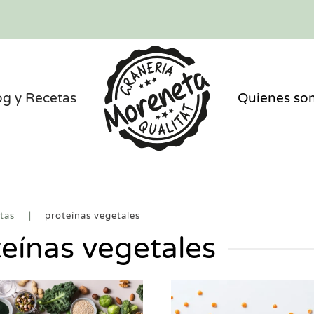
og y Recetas
Quienes so
tas
proteínas vegetales
teínas vegetales