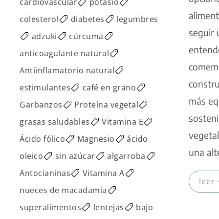
cardiovascular
potasio
aliment
colesterol
diabetes
legumbres
seguir 
adzuki
cúrcuma
entend
anticoagulante natural
comem
Antiinflamatorio natural
constru
estimulantes
café en grano
más equ
Garbanzos
Proteína vegetal
sosteni
grasas saludables
Vitamina E
vegeta
Ácido fólico
Magnesio
ácido
una alt
oleico
sin azúcar
algarroba
Antocianinas
Vitamina A
leer 
nueces de macadamia
superalimentos
lentejas
bajo