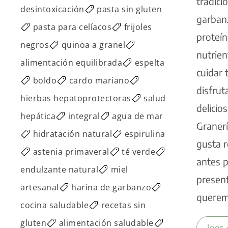
tradici
desintoxicación
pasta sin gluten
garbanz
pasta para celíacos
frijoles
proteín
negros
quinoa a granel
nutrien
alimentación equilibrada
espelta
cuidar 
boldo
cardo mariano
disfrut
hierbas hepatoprotectoras
salud
delicio
hepática
integral
agua de mar
Graner
hidratación natural
espirulina
gusta r
astenia primaveral
té verde
antes p
endulzante natural
miel
present
artesanal
harina de garbanzo
querem
cocina saludable
recetas sin
gluten
alimentación saludable
leer 