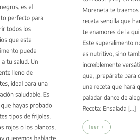
 negros, es el
Moreneta te traemos
o perfecto para
receta sencilla que ha
ir todos los
te enamores de la qui
ios que este
Este superalimento n
limento puede
es nutritivo, sino tam
 a tu salud. Un
increíblemente versátil
ente lleno de
que, ¡prepárate para 
tes, ideal para una
una receta que hará 
ación saludable. Es
paladar dance de aleg
e que hayas probado
Receta: Ensalada […]
es tipos de frijoles,
s rojos o los blancos,
leer +
oy queremos hablarte