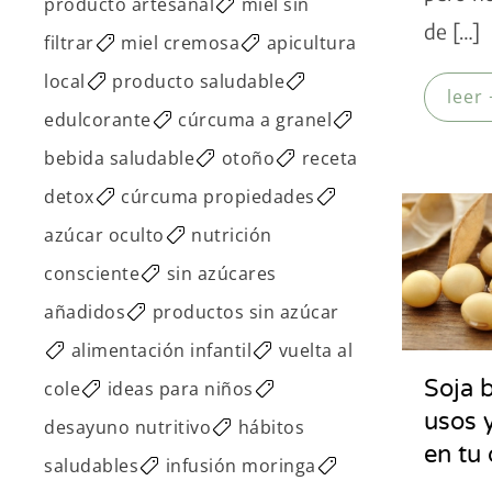
producto artesanal
miel sin
de […]
filtrar
miel cremosa
apicultura
local
producto saludable
leer 
edulcorante
cúrcuma a granel
bebida saludable
otoño
receta
detox
cúrcuma propiedades
azúcar oculto
nutrición
consciente
sin azúcares
añadidos
productos sin azúcar
alimentación infantil
vuelta al
Soja b
cole
ideas para niños
usos 
desayuno nutritivo
hábitos
en tu 
saludables
infusión moringa