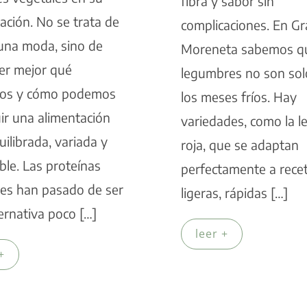
fibra y sabor sin
ación. No se trata de
complicaciones. En Gr
una moda, sino de
Moreneta sabemos qu
er mejor qué
legumbres no son sol
os y cómo podemos
los meses fríos. Hay
ir una alimentación
variedades, como la l
ilibrada, variada y
roja, que se adaptan
ble. Las proteínas
perfectamente a rece
les han pasado de ser
ligeras, rápidas […]
ernativa poco […]
leer +
+