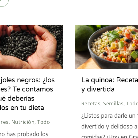
ijoles negros: ¿los
La quinoa: Receta 
es? Te contamos
y divertida
ué deberías
Recetas, Semillas, Tod
rlos en tu dieta
¿Listos para darle un
es, Nutrición, Todo
divertido y delicioso a
no has probado los
comidas? ¡Hoy en Gra