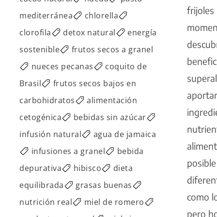
frijoles
mediterránea
chlorella
moment
clorofila
detox natural
energía
descubr
sostenible
frutos secos a granel
benefic
nueces pecanas
coquito de
supera
Brasil
frutos secos bajos en
aportar
carbohidratos
alimentación
ingredi
cetogénica
bebidas sin azúcar
nutrien
infusión natural
agua de jamaica
aliment
infusiones a granel
bebida
posibl
depurativa
hibisco
dieta
diferent
equilibrada
grasas buenas
como lo
nutrición real
miel de romero
pero h