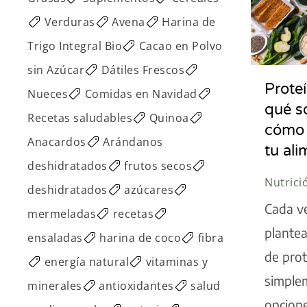
Verduras
Avena
Harina de
Trigo Integral Bio
Cacao en Polvo
sin Azúcar
Dátiles Frescos
Prote
Nueces
Comidas en Navidad
qué so
Recetas saludables
Quinoa
cómo 
Anacardos
Arándanos
tu al
deshidratados
frutos secos
Nutrici
deshidratados
azúcares
Cada v
mermeladas
recetas
plantea
ensaladas
harina de coco
fibra
de prot
energía natural
vitaminas y
simple
minerales
antioxidantes
salud
opcione