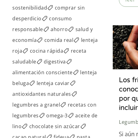
sostenibilidad
comprar sin
desperdicio
consumo
responsable
ahorro
salud y
economía
comida real
lenteja
roja
cocina rápida
receta
saludable
digestiva
alimentación consciente
lenteja
Los fr
beluga
lenteja caviar
conoc
antioxidantes naturales
por q
legumbres a granel
recetas con
inclui
legumbres
omega-3
aceite de
Legumbr
lino
chocolate sin azúcar
Si aún 
cacao natural
fideua
pasta