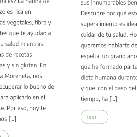
onales? La harina de
sus innumerables bene
o es rica en
Descubre por qué est
as vegetales, fibra y
superalimento es idea
tes que te ayudan a
cuidar de tu salud. H
tu salud mientras
queremos hablarte de
as de recetas
espelta, un grano anc
sas y sin gluten. En
que ha formado parte
ía Moreneta, nos
dieta humana durante
ecuperar lo bueno de
y que, con el paso del
ara aplicarlo en el
tiempo, ha […]
e. Por eso, hoy te
leer +
os […]
+