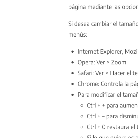
página mediante las opcio
Si desea cambiar el tamaño 
menús:
Internet Explorer, Mozi
Opera: Ver > Zoom
Safari: Ver > Hacer el 
Chrome: Controla la pá
Para modificar el tama
Ctrl + + para aumen
Ctrl + – para dismin
Ctrl + 0 restaura el
Si lo que quiere es 