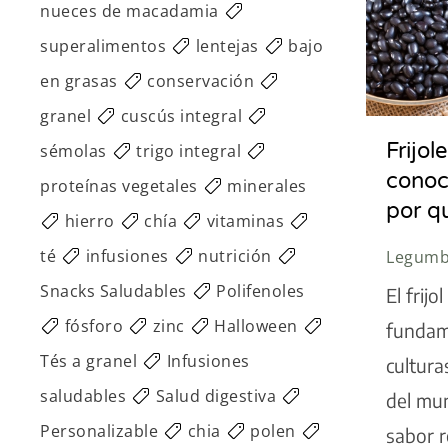
nueces de macadamia
superalimentos
lentejas
bajo
en grasas
conservación
granel
cuscús integral
Frijol
sémolas
trigo integral
conoc
proteínas vegetales
minerales
por q
hierro
chía
vitaminas
té
infusiones
nutrición
Legumb
Snacks Saludables
Polifenoles
El frij
fósforo
zinc
Halloween
fundam
Tés a granel
Infusiones
cultura
saludables
Salud digestiva
del mu
Personalizable
chia
polen
sabor 