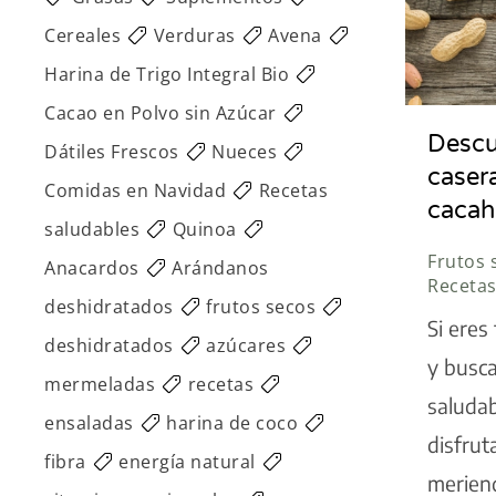
Cereales
Verduras
Avena
Harina de Trigo Integral Bio
Cacao en Polvo sin Azúcar
Descu
Dátiles Frescos
Nueces
caser
Comidas en Navidad
Recetas
cacah
saludables
Quinoa
Frutos 
Anacardos
Arándanos
Receta
deshidratados
frutos secos
Si eres
deshidratados
azúcares
y busc
mermeladas
recetas
saludab
ensaladas
harina de coco
disfrut
fibra
energía natural
merien