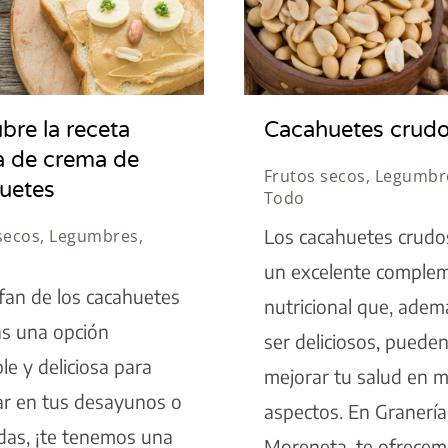
bre la receta
Cacahuetes crud
a de crema de
Frutos secos, Legumbr
uetes
Todo
Los cacahuetes crudo
secos, Legumbres,
s
un excelente comple
 fan de los cacahuetes
nutricional que, adem
as una opción
ser deliciosos, puede
le y deliciosa para
mejorar tu salud en m
ar en tus desayunos o
aspectos. En Granería
das, ¡te tenemos una
Moreneta, te ofrece