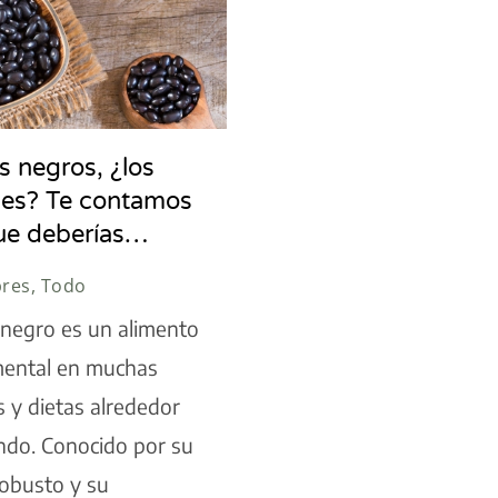
es negros, ¿los
es? Te contamos
ue deberías…
res, Todo
ol negro es un alimento
ental en muchas
s y dietas alrededor
ndo. Conocido por su
robusto y su