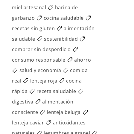
miel artesanal
harina de
garbanzo
cocina saludable
recetas sin gluten
alimentación
saludable
sostenibilidad
comprar sin desperdicio
consumo responsable
ahorro
salud y economía
comida
real
lenteja roja
cocina
rápida
receta saludable
digestiva
alimentación
consciente
lenteja beluga
lenteja caviar
antioxidantes
naturales
legumbres a granel