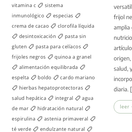
vitamina c
sistema
versatil
inmunológico
especias
frijol 
crema de cacao
clorofila líquida
amplia
desintoxicación
pasta sin
nutrici
gluten
pasta para celíacos
artícul
frijoles negros
quinoa a granel
origen,
alimentación equilibrada
salud,
espelta
boldo
cardo mariano
incorpo
hierbas hepatoprotectoras
diaria. 
salud hepática
integral
agua
leer 
de mar
hidratación natural
espirulina
astenia primaveral
té verde
endulzante natural