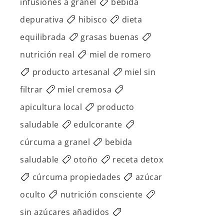
infusiones a granel
bebida
depurativa
hibisco
dieta
equilibrada
grasas buenas
nutrición real
miel de romero
producto artesanal
miel sin
filtrar
miel cremosa
apicultura local
producto
saludable
edulcorante
cúrcuma a granel
bebida
saludable
otoño
receta detox
cúrcuma propiedades
azúcar
oculto
nutrición consciente
sin azúcares añadidos