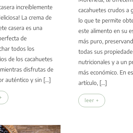
casera increíblemente
cacahuetes crudos a g
 deliciosa! La crema de
lo que te permite obt
ete casera es una
este alimento en su 
perfecta de
más puro, preservan
char todos los
todas sus propiedade
ios de los cacahuetes
nutricionales y a un p
mientras disfrutas de
más económico. En es
r auténtico y sin […]
artículo, […]
+
leer +