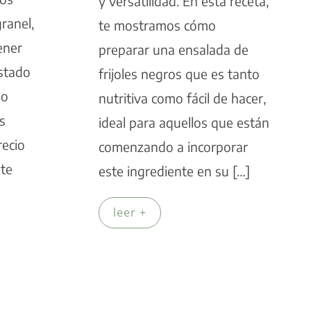
y versatilidad. En esta receta,
ranel,
te mostramos cómo
ener
preparar una ensalada de
estado
frijoles negros que es tanto
do
nutritiva como fácil de hacer,
s
ideal para aquellos que están
recio
comenzando a incorporar
te
este ingrediente en su […]
leer +