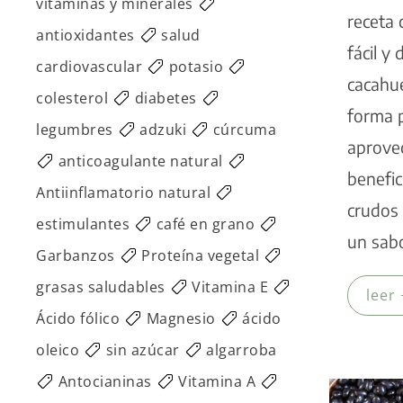
vitaminas y minerales
receta 
antioxidantes
salud
fácil y
cardiovascular
potasio
cacahu
colesterol
diabetes
forma 
legumbres
adzuki
cúrcuma
aprove
anticoagulante natural
benefic
Antiinflamatorio natural
crudos 
estimulantes
café en grano
un sabo
Garbanzos
Proteína vegetal
grasas saludables
Vitamina E
leer 
Ácido fólico
Magnesio
ácido
oleico
sin azúcar
algarroba
Antocianinas
Vitamina A