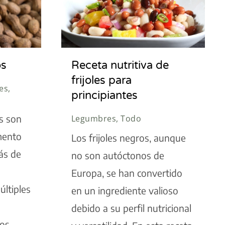
os
Receta nutritiva de
frijoles para
es,
principiantes
s son
Legumbres, Todo
mento
Los frijoles negros, aunque
ás de
no son autóctonos de
n
Europa, se han convertido
últiples
en un ingrediente valioso
debido a su perfil nutricional
mos