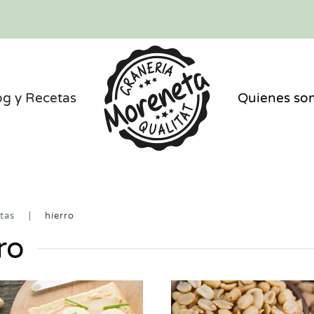
og y Recetas
Quienes so
tas
hierro
ro