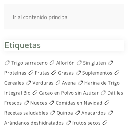
Menú
Ir al contenido principal
Etiquetas
Trigo sarraceno
Alforfón
Sin gluten
Proteínas
Frutas
Grasas
Suplementos
Cereales
Verduras
Avena
Harina de Trigo
Integral Bio
Cacao en Polvo sin Azúcar
Dátiles
Frescos
Nueces
Comidas en Navidad
Recetas saludables
Quinoa
Anacardos
Arándanos deshidratados
frutos secos