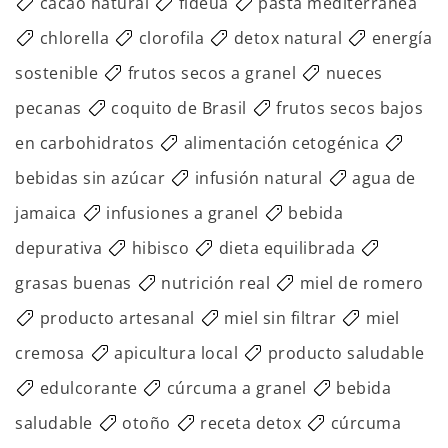
cacao natural
fideua
pasta mediterránea
chlorella
clorofila
detox natural
energía
sostenible
frutos secos a granel
nueces
pecanas
coquito de Brasil
frutos secos bajos
en carbohidratos
alimentación cetogénica
bebidas sin azúcar
infusión natural
agua de
jamaica
infusiones a granel
bebida
depurativa
hibisco
dieta equilibrada
grasas buenas
nutrición real
miel de romero
producto artesanal
miel sin filtrar
miel
cremosa
apicultura local
producto saludable
edulcorante
cúrcuma a granel
bebida
saludable
otoño
receta detox
cúrcuma