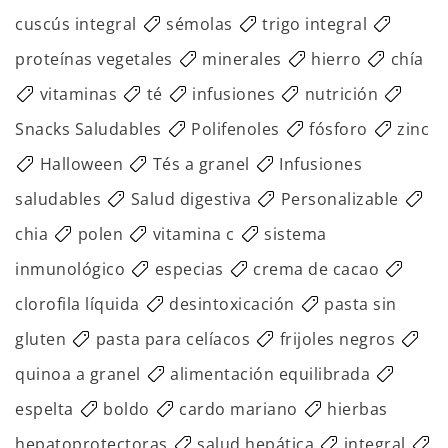
cuscús integral
sémolas
trigo integral
proteínas vegetales
minerales
hierro
chía
vitaminas
té
infusiones
nutrición
Snacks Saludables
Polifenoles
fósforo
zinc
Halloween
Tés a granel
Infusiones
saludables
Salud digestiva
Personalizable
chia
polen
vitamina c
sistema
inmunológico
especias
crema de cacao
clorofila líquida
desintoxicación
pasta sin
gluten
pasta para celíacos
frijoles negros
quinoa a granel
alimentación equilibrada
espelta
boldo
cardo mariano
hierbas
hepatoprotectoras
salud hepática
integral