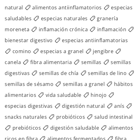
natural
alimentos antiinflamatorios
especias
saludables
especias naturales
granería
moreneta
inflamación crónica
inflamación
bienestar digestivo
especias antiinflamatorias
comino
especias a granel
jengibre
canela
fibra alimentaria
semillas
semillas
digestivas
semillas de chía
semillas de lino
semillas de sésamo
semillas a granel
hábitos
alimentarios
vida saludable
hinojo
especias digestivas
digestión natural
anís
snacks naturales
probióticos
salud intestinal
prebióticos
digestión saludable
alimentos
ricos en fibra
alimentos fermentados
fibra