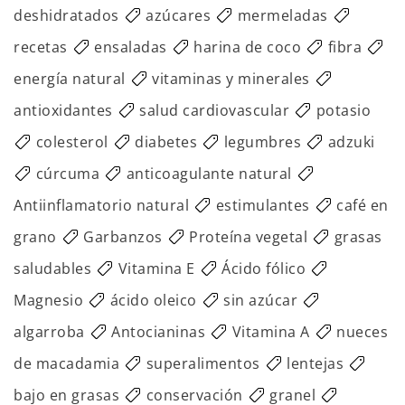
deshidratados
azúcares
mermeladas
recetas
ensaladas
harina de coco
fibra
energía natural
vitaminas y minerales
antioxidantes
salud cardiovascular
potasio
colesterol
diabetes
legumbres
adzuki
cúrcuma
anticoagulante natural
Antiinflamatorio natural
estimulantes
café en
grano
Garbanzos
Proteína vegetal
grasas
saludables
Vitamina E
Ácido fólico
Magnesio
ácido oleico
sin azúcar
algarroba
Antocianinas
Vitamina A
nueces
de macadamia
superalimentos
lentejas
bajo en grasas
conservación
granel