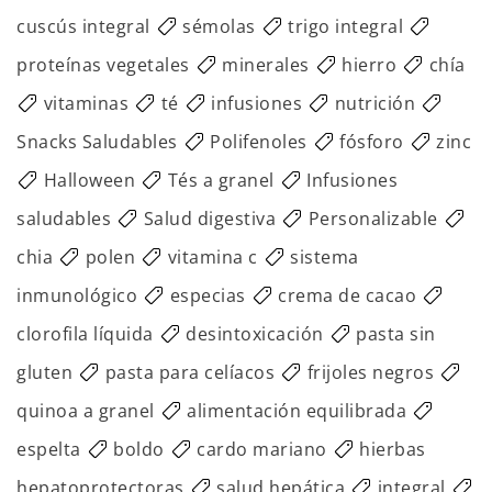
cuscús integral
sémolas
trigo integral
proteínas vegetales
minerales
hierro
chía
vitaminas
té
infusiones
nutrición
Snacks Saludables
Polifenoles
fósforo
zinc
Halloween
Tés a granel
Infusiones
saludables
Salud digestiva
Personalizable
chia
polen
vitamina c
sistema
inmunológico
especias
crema de cacao
clorofila líquida
desintoxicación
pasta sin
gluten
pasta para celíacos
frijoles negros
quinoa a granel
alimentación equilibrada
espelta
boldo
cardo mariano
hierbas
hepatoprotectoras
salud hepática
integral