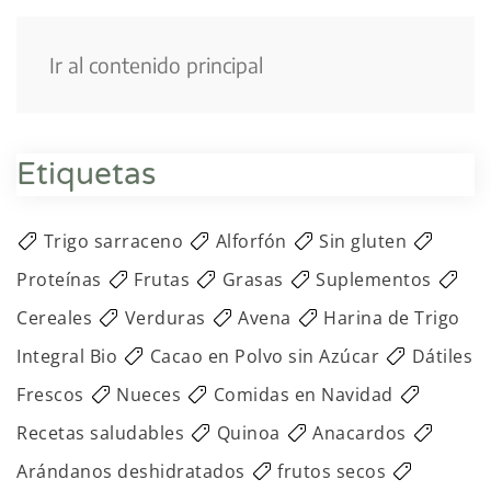
Menú
Ir al contenido principal
Etiquetas
Trigo sarraceno
Alforfón
Sin gluten
Proteínas
Frutas
Grasas
Suplementos
Cereales
Verduras
Avena
Harina de Trigo
Integral Bio
Cacao en Polvo sin Azúcar
Dátiles
Frescos
Nueces
Comidas en Navidad
Recetas saludables
Quinoa
Anacardos
Arándanos deshidratados
frutos secos