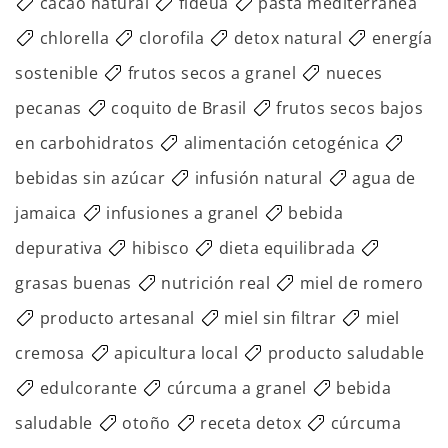
cacao natural
fideua
pasta mediterránea
chlorella
clorofila
detox natural
energía
sostenible
frutos secos a granel
nueces
pecanas
coquito de Brasil
frutos secos bajos
en carbohidratos
alimentación cetogénica
bebidas sin azúcar
infusión natural
agua de
jamaica
infusiones a granel
bebida
depurativa
hibisco
dieta equilibrada
grasas buenas
nutrición real
miel de romero
producto artesanal
miel sin filtrar
miel
cremosa
apicultura local
producto saludable
edulcorante
cúrcuma a granel
bebida
saludable
otoño
receta detox
cúrcuma