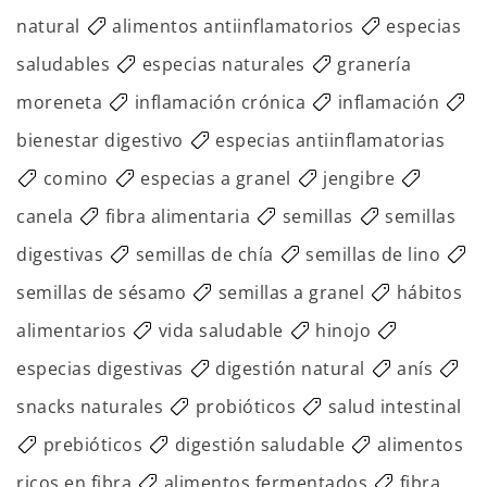
natural
alimentos antiinflamatorios
especias
saludables
especias naturales
granería
moreneta
inflamación crónica
inflamación
bienestar digestivo
especias antiinflamatorias
comino
especias a granel
jengibre
canela
fibra alimentaria
semillas
semillas
digestivas
semillas de chía
semillas de lino
semillas de sésamo
semillas a granel
hábitos
alimentarios
vida saludable
hinojo
especias digestivas
digestión natural
anís
snacks naturales
probióticos
salud intestinal
prebióticos
digestión saludable
alimentos
ricos en fibra
alimentos fermentados
fibra