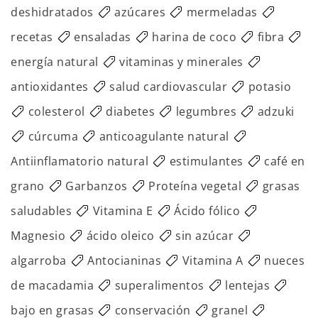
deshidratados
azúcares
mermeladas
recetas
ensaladas
harina de coco
fibra
energía natural
vitaminas y minerales
antioxidantes
salud cardiovascular
potasio
colesterol
diabetes
legumbres
adzuki
cúrcuma
anticoagulante natural
Antiinflamatorio natural
estimulantes
café en
grano
Garbanzos
Proteína vegetal
grasas
saludables
Vitamina E
Ácido fólico
Magnesio
ácido oleico
sin azúcar
algarroba
Antocianinas
Vitamina A
nueces
de macadamia
superalimentos
lentejas
bajo en grasas
conservación
granel