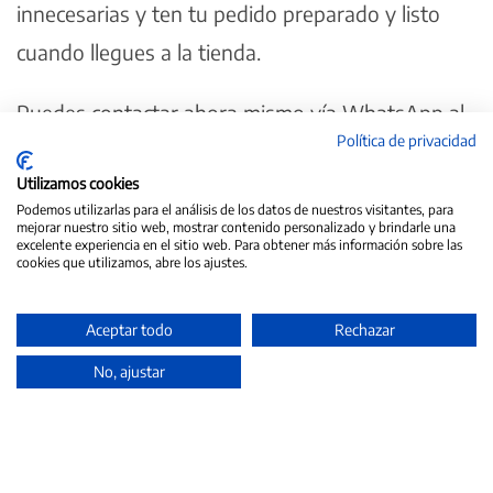
innecesarias y ten tu pedido preparado y listo
cuando llegues a la tienda.
Puedes contactar ahora mismo vía WhatsApp al
Política de privacidad
+34 613 14 19 99
Utilizamos cookies
Graneria Moreneta te cuida
Podemos utilizarlas para el análisis de los datos de nuestros visitantes, para
mejorar nuestro sitio web, mostrar contenido personalizado y brindarle una
excelente experiencia en el sitio web. Para obtener más información sobre las
cookies que utilizamos, abre los ajustes.
Nota: Tanto las recetas compartidas aquí, como nuestros artículos se
proporciona únicamente con fines informativos y no debe considerarse como
asesoramiento médico. Consulta a un profesional de la salud cualificado para
Aceptar todo
Rechazar
obtener recomendaciones personalizadas sobre tu dieta y estilo de vida.
Verifica ingredientes, alergias y preferencias dietéticas.
No, ajustar
Anteriores
Siguientes