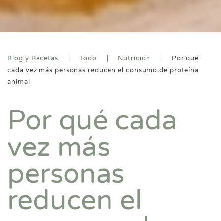
Blog y Recetas
Todo
Nutrición
Por qué
cada vez más personas reducen el consumo de proteína
animal
Por qué cada
vez más
personas
reducen el