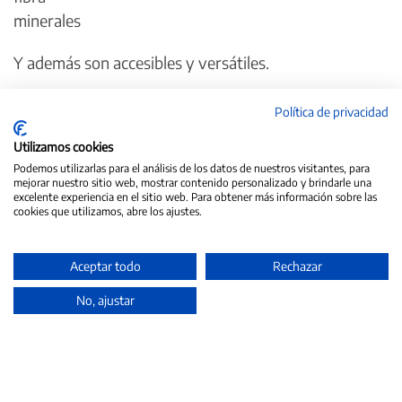
minerales
Y además son accesibles y versátiles.
También han ganado popularidad otros productos
Política de privacidad
como la soja texturizada, que permite adaptar recetas
Utilizamos cookies
tradicionales a una versión vegetal sin
Podemos utilizarlas para el análisis de los datos de nuestros visitantes, para
complicaciones.
mejorar nuestro sitio web, mostrar contenido personalizado y brindarle una
excelente experiencia en el sitio web. Para obtener más información sobre las
cookies que utilizamos, abre los ajustes.
Cambiar la alimentación sin
Aceptar todo
Rechazar
complicarse
No, ajustar
Uno de los errores más comunes es pensar que este
tipo de cambio requiere una transformación
completa.