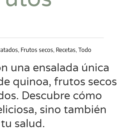
ratados
,
Frutos secos
,
Recetas
,
Todo
on una ensalada única
de quinoa, frutos secos
ados. Descubre cómo
eliciosa, sino también
 tu salud.