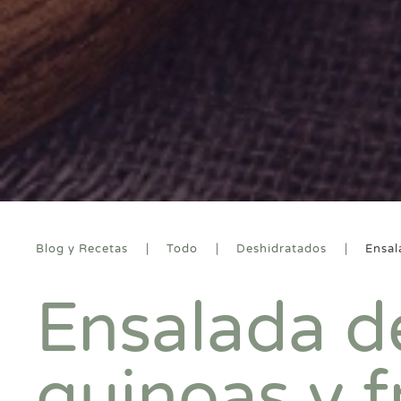
Blog y Recetas
Todo
Deshidratados
Ensal
Ensalada de
quinoas y f