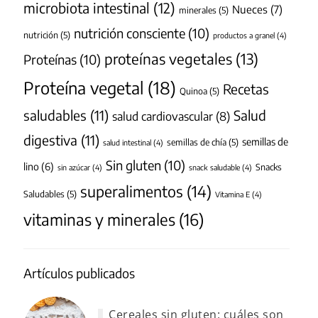
microbiota intestinal
(12)
Nueces
(7)
minerales
(5)
nutrición consciente
(10)
nutrición
(5)
productos a granel
(4)
proteínas vegetales
(13)
Proteínas
(10)
Proteína vegetal
(18)
Recetas
Quinoa
(5)
saludables
(11)
Salud
salud cardiovascular
(8)
digestiva
(11)
semillas de
semillas de chía
(5)
salud intestinal
(4)
Sin gluten
(10)
lino
(6)
Snacks
sin azúcar
(4)
snack saludable
(4)
superalimentos
(14)
Saludables
(5)
Vitamina E
(4)
vitaminas y minerales
(16)
Artículos publicados
Cereales sin gluten: cuáles son