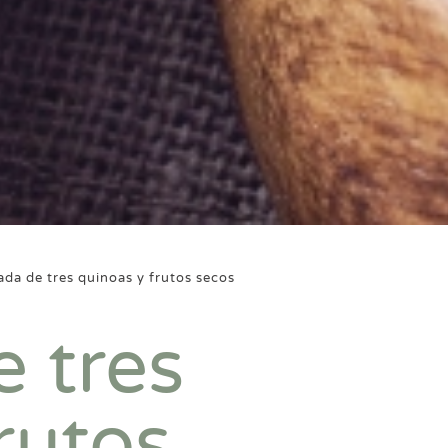
ada de tres quinoas y frutos secos
 tres
rutos