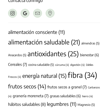
Contacta conmigo
alimentación consciente
(11)
alimentación saludable
(21)
almendras
(5)
antioxidantes
(25)
bienestar
(6)
Anacardos
(5)
Cereales
(7)
cocina saludable
(5)
cúrcuma
(4)
digestión
(4)
Dátiles
fibra
(34)
energía natural
(15)
Frescos
(4)
frutos secos
(14)
frutos secos a granel
(7)
Garbanzos
granería moreneta
(7)
grasas saludables
(6)
(4)
hierro
(4)
legumbres
(11)
hábitos saludables
(8)
Magnesio
(5)