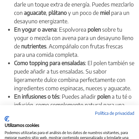
darle un toque extra de energía. Puedes mezclarlo
con
aguacate
,
plátano
y un poco de
miel
para un
desayuno energizante.
En yogur o avena
: Espolvorea
polen
sobre tu
yogur o mezcla con avena para un desayuno lleno
de
nutrientes
. Acompáñalo con frutas frescas
para una comida completa.
Como topping para ensaladas
: El polen también se
puede añadir a tus ensaladas. Su sabor
ligeramente dulce combina perfectamente con
ingredientes como espinacas, nueces y aguacate.
En infusiones o tés
: Puedes añadir
polen
a tu té o
infusión, como complemento natural para una
bebida revitalizante que favorece tu bienestar.
Política de privacidad
Utilizamos cookies
Polen: la energía natural que necesitas
Podemos utilizarlas para el análisis de los datos de nuestros visitantes, para
mejorar nuestro sitio web, mostrar contenido personalizado y brindarle una