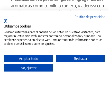
aromáticas como tomillo o romero, y adereza con
un chorrito de aceite de oliva y limón. Una opción
Política de privacidad
ligera y sabrosa.
Ensalada de pasta
: Cocina tu pasta sin gluten y
Utilizamos cookies
déjala enfriar. Mézclala con tus ingredientes
Podemos utilizarlas para el análisis de los datos de nuestros visitantes, para
mejorar nuestro sitio web, mostrar contenido personalizado y brindarle una
favoritos como tomate, pepino, aceitunas, y
excelente experiencia en el sitio web. Para obtener más información sobre las
cookies que utilizamos, abre los ajustes.
adereza con una vinagreta de mostaza y miel.
¡Una opción fresca y saludable para los días
calurosos!
Aceptar todo
Rechazar
Pasta al pesto
: Prepara un pesto casero con
No, ajustar
albahaca, piñones, ajo, aceite de oliva y queso
parmesano. Mezcla con tu pasta sin gluten para
un plato lleno de sabor.
Ya sea que sigas una dieta sin gluten o simplemente
busques una opción más saludable para disfrutar de la
pasta, la
pasta sin gluten
es una elección perfecta.