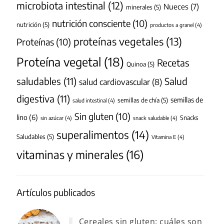
microbiota intestinal
(12)
Nueces
(7)
minerales
(5)
nutrición consciente
(10)
nutrición
(5)
productos a granel
(4)
proteínas vegetales
(13)
Proteínas
(10)
Proteína vegetal
(18)
Recetas
Quinoa
(5)
saludables
(11)
Salud
salud cardiovascular
(8)
digestiva
(11)
semillas de
semillas de chía
(5)
salud intestinal
(4)
Sin gluten
(10)
lino
(6)
Snacks
sin azúcar
(4)
snack saludable
(4)
superalimentos
(14)
Saludables
(5)
Vitamina E
(4)
vitaminas y minerales
(16)
Artículos publicados
Cereales sin gluten: cuáles son