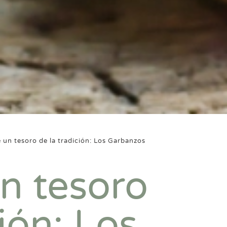
 un tesoro de la tradición: Los Garbanzos
n tesoro
ión: Los