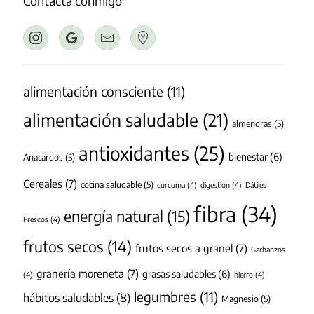
Contacta conmigo
alimentación consciente
(11)
alimentación saludable
(21)
almendras
(5)
antioxidantes
(25)
bienestar
(6)
Anacardos
(5)
Cereales
(7)
cocina saludable
(5)
cúrcuma
(4)
digestión
(4)
Dátiles
fibra
(34)
energía natural
(15)
Frescos
(4)
frutos secos
(14)
frutos secos a granel
(7)
Garbanzos
granería moreneta
(7)
grasas saludables
(6)
(4)
hierro
(4)
legumbres
(11)
hábitos saludables
(8)
Magnesio
(5)