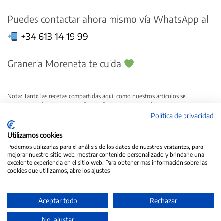
Puedes contactar ahora mismo vía WhatsApp al
+34 613 14 19 99
Graneria Moreneta te cuida
Nota: Tanto las recetas compartidas aquí, como nuestros artículos se
proporciona únicamente con fines informativos y no debe considerarse como
asesoramiento médico. Consulta a un profesional de la salud cualificado para
Política de privacidad
obtener recomendaciones personalizadas sobre tu dieta y estilo de vida.
Verifica ingredientes, alergias y preferencias dietéticas.
Utilizamos cookies
Podemos utilizarlas para el análisis de los datos de nuestros visitantes, para
Anteriores
Siguientes
mejorar nuestro sitio web, mostrar contenido personalizado y brindarle una
excelente experiencia en el sitio web. Para obtener más información sobre las
cookies que utilizamos, abre los ajustes.
Aceptar todo
Rechazar
No, ajustar