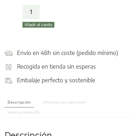
Semillas
de
Añadir al carrito
Amapola
cantidad
Envío en 48h sin coste (pedido mínimo)
Recogida en tienda sin esperas
Embalaje perfecto y sostenible
Descripción
Información adicional
Valoraciones (0)
Descripción